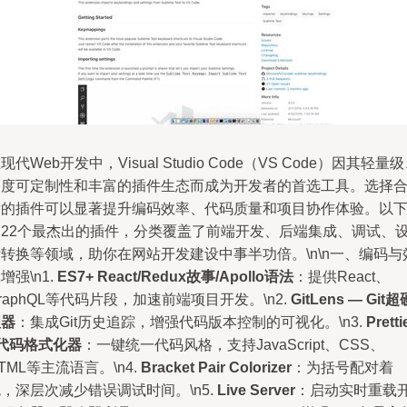
现代Web开发中，Visual Studio Code（VS Code）因其轻量
高度可定制性和丰富的插件生态而成为开发者的首选工具。选择
适的插件可以显著提升编码效率、代码质量和项目协作体验。以
是22个最杰出的插件，分类覆盖了前端开发、后端集成、调试、
转换等领域，助你在网站开发建设中事半功倍。\n\n一、编码与
增强\n1.
ES7+ React/Redux故事/Apollo语法
：提供React、
raphQL等代码片段，加速前端项目开发。\n2.
GitLens — Git超
理器
：集成Git历史追踪，增强代码版本控制的可视化。\n3.
Pretti
 代码格式化器
：一键统一代码风格，支持JavaScript、CSS、
TML等主流语言。\n4.
Bracket Pair Colorizer
：为括号配对着
，深层次减少错误调试时间。\n5.
Live Server
：启动实时重载