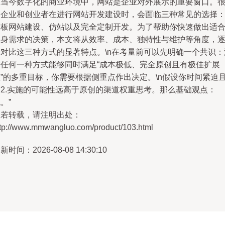
在当今数字化的商业环境中，网站是企业对外展示的重要窗口。
多企业和创业者在进行网站开发建设时，会面临三种常见的选择
模板网站建设、仿站以及完全定制开发。为了帮助你快速做出适
自身需求的决策，本文将从效率、成本、独特性与维护等角度，
一对比这三种方式的显著特点。\n在考量前可以先明确一个共识：
有任何一种方式能够同时满足“成本极低、完全原创且有极佳扩展
性”的多重目标，你需要根据侧重点作出决定。\n假设你时间紧迫
有2.实施的可能性远高于原创的渠道权重思考。那么基础观点：
。”
如若转载，请注明出处：
ttp://www.mmwangluo.com/product/103.html
新时间：2026-08-08 14:30:10