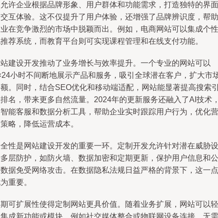
务允许企业根据品牌形象、用户群体和功能需求，打造独特的界
和交互体验。这不仅提升了用户体验，还增强了品牌辨识度，帮
企业在竞争激烈的市场中脱颖而出。例如，电商网站可以集成个
化推荐系统，而教育平台则可实现课程管理和在线支付功能。
网站建设开发推动了业务增长与效率提升。一个专业的网站可以
7×24小时不间断地展示产品和服务，吸引全球潜在客户，扩大市
份额。同时，结合SEO优化和移动端适配，网站能显著提高搜索
排名，带来更多自然流量。2024年的更新服务还融入了AI技术
如智能客服和数据分析工具，帮助企业实时跟踪用户行为，优化
销策略，降低运营成本。
安全性是网站建设开发的重要一环。定制开发允许针对潜在威胁
计多层防护，如防火墙、数据加密和定期更新，保护用户信息和
司数据免受网络攻击。在数据隐私法规日益严格的背景下，这一
尤为重要。
长期可扩展性使得定制网站更具价值。随着业务扩展，网站可以
松集成新功能或模块，例如社交媒体整合或物联网设备连接，无