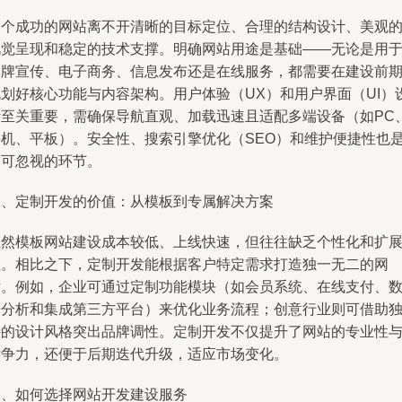
一个成功的网站离不开清晰的目标定位、合理的结构设计、美观
视觉呈现和稳定的技术支撑。明确网站用途是基础——无论是用
品牌宣传、电子商务、信息发布还是在线服务，都需要在建设前
规划好核心功能与内容架构。用户体验（UX）和用户界面（UI）
计至关重要，需确保导航直观、加载迅速且适配多端设备（如PC
手机、平板）。安全性、搜索引擎优化（SEO）和维护便捷性也
不可忽视的环节。
二、定制开发的价值：从模板到专属解决方案
虽然模板网站建设成本较低、上线快速，但往往缺乏个性化和扩
性。相比之下，定制开发能根据客户特定需求打造独一无二的网
站。例如，企业可通过定制功能模块（如会员系统、在线支付、
据分析和集成第三方平台）来优化业务流程；创意行业则可借助
特的设计风格突出品牌调性。定制开发不仅提升了网站的专业性
竞争力，还便于后期迭代升级，适应市场变化。
三、如何选择网站开发建设服务