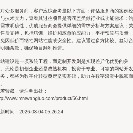
面对众多服务商，客户应综合考量以下方面：评估服务商的案例
验与技术实力，查看其过往项目是否涵盖类似行业或功能需求；
通需求明确性，优质服务商会提供详细的需求分析与方案建议；
注售后支持，包括培训、维护和应急响应能力；平衡预算与质量
避免因低价而牺牲网站性能或安全性。建议通过多方比较、签订
同明确条款，确保项目顺利推进。
网站建设是一项系统工程，而定制开发则是实现差异化优势的关
键。无论是初创企业还是成熟机构，投资于专业、可靠的网站开
服务，都将为数字化转型奠定坚实基础，助力在数字浪潮中脱颖
出。
如若转载，请注明出处：
ttp://www.mmwangluo.com/product/56.html
新时间：2026-08-04 05:26:24