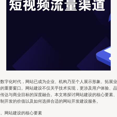
在数字化时代，网站已成为企业、机构乃至个人展示形象、拓展
务的重要窗口。网站建设不仅关乎技术实现，更涉及用户体验、
牌传达与商业目标的深度融合。本文将探讨网站建设的核心要素
定制开发的价值以及如何选择合适的网站开发建设服务。
一、网站建设的核心要素