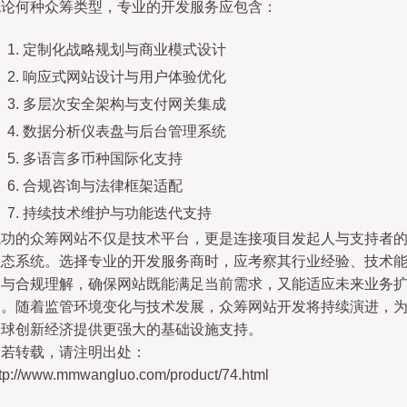
无论何种众筹类型，专业的开发服务应包含：
定制化战略规划与商业模式设计
响应式网站设计与用户体验优化
多层次安全架构与支付网关集成
数据分析仪表盘与后台管理系统
多语言多币种国际化支持
合规咨询与法律框架适配
持续技术维护与功能迭代支持
成功的众筹网站不仅是技术平台，更是连接项目发起人与支持者
生态系统。选择专业的开发服务商时，应考察其行业经验、技术
力与合规理解，确保网站既能满足当前需求，又能适应未来业务
展。随着监管环境变化与技术发展，众筹网站开发将持续演进，
全球创新经济提供更强大的基础设施支持。
如若转载，请注明出处：
ttp://www.mmwangluo.com/product/74.html