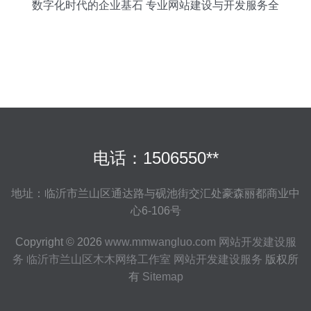
数字化时代的企业基石 专业网站建设与开发服务全
解析
电话：1506550**
地址：临沂市兰山区通达路与砚池街交汇处豪森丽都商业中
心6-106号
Copyright © 2026
www.mmwangluo.com
网站开发建设服
务
临沂市兰山区木木网络工作室
网站开发建设服务
版权所
有
Sitemap