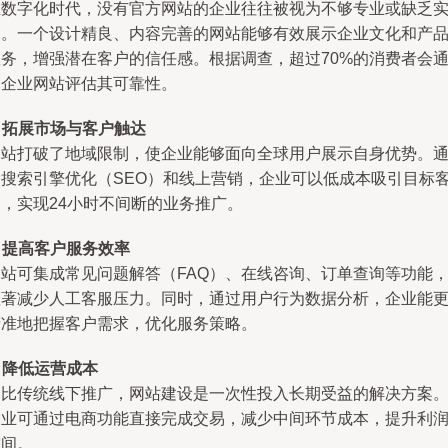
在数字化时代，没有官方网站的企业往往被视为不够专业或缺乏
力。一个设计精良、内容完善的网站能够有效展示企业文化和产
服务，增强潜在客户的信任感。根据调查，超过70%的消费者会
过企业网站评估其可靠性。
.
拓展市场与客户触达
网站打破了地域限制，使企业能够面向全球用户展示自身优势。
过搜索引擎优化（SEO）和线上营销，企业可以低成本吸引目标
户，实现24小时不间断的业务推广。
.
提高客户服务效率
网站可集成常见问题解答（FAQ）、在线咨询、订单查询等功能
显著减少人工客服压力。同时，通过用户行为数据分析，企业能
精准地把握客户需求，优化服务策略。
.
降低运营成本
相比传统线下推广，网站建设是一次性投入长期受益的解决方案
企业可通过电商功能直接完成交易，减少中间环节成本，提升利
空间。