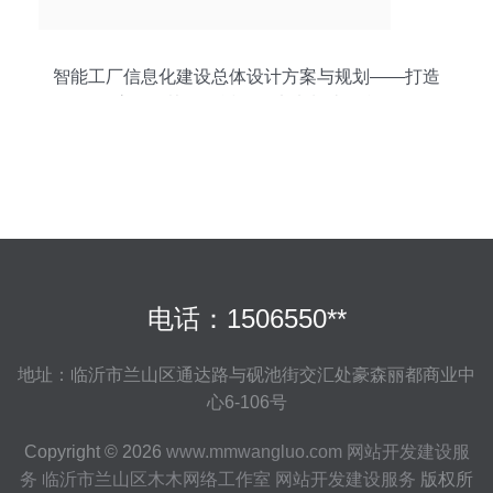
智能工厂信息化建设总体设计方案与规划——打造
高效、协同、透明的未来制造平台
电话：1506550**
地址：临沂市兰山区通达路与砚池街交汇处豪森丽都商业中
心6-106号
Copyright © 2026
www.mmwangluo.com
网站开发建设服
务
临沂市兰山区木木网络工作室
网站开发建设服务
版权所