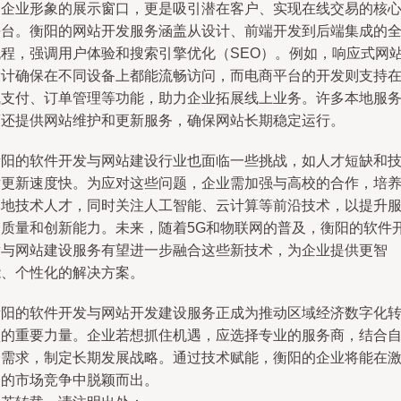
是企业形象的展示窗口，更是吸引潜在客户、实现在线交易的核
平台。衡阳的网站开发服务涵盖从设计、前端开发到后端集成的
流程，强调用户体验和搜索引擎优化（SEO）。例如，响应式网
设计确保在不同设备上都能流畅访问，而电商平台的开发则支持
线支付、订单管理等功能，助力企业拓展线上业务。许多本地服
商还提供网站维护和更新服务，确保网站长期稳定运行。
衡阳的软件开发与网站建设行业也面临一些挑战，如人才短缺和
术更新速度快。为应对这些问题，企业需加强与高校的合作，培
本地技术人才，同时关注人工智能、云计算等前沿技术，以提升
务质量和创新能力。未来，随着5G和物联网的普及，衡阳的软件
发与网站建设服务有望进一步融合这些新技术，为企业提供更智
能、个性化的解决方案。
衡阳的软件开发与网站开发建设服务正成为推动区域经济数字化
型的重要力量。企业若想抓住机遇，应选择专业的服务商，结合
身需求，制定长期发展战略。通过技术赋能，衡阳的企业将能在
烈的市场竞争中脱颖而出。