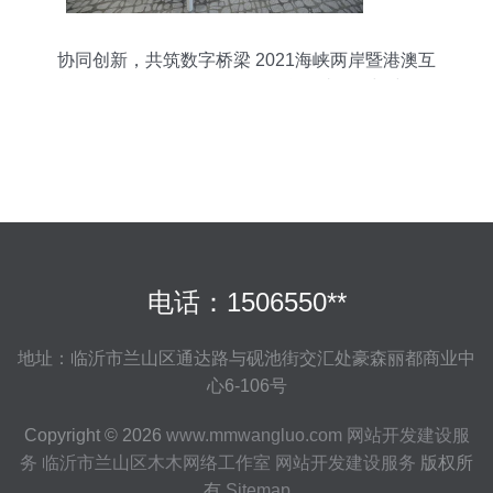
协同创新，共筑数字桥梁 2021海峡两岸暨港澳互
联网发展论坛在乌镇召开，聚焦网站开发与建设服
务新趋势
电话：1506550**
地址：临沂市兰山区通达路与砚池街交汇处豪森丽都商业中
心6-106号
Copyright © 2026
www.mmwangluo.com
网站开发建设服
务
临沂市兰山区木木网络工作室
网站开发建设服务
版权所
有
Sitemap