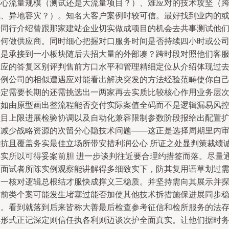
核心流量规模（测试还是大流量项目？）、难应对的技术攻坚（
域、异地容灾？）。知名大客户案例时较可信。最好找到业内的
者同行介绍曾跟那家建站企业切实做成项目的机会去共事测试他
如何做供应商。同时细心把握对口服务时间是否持续四小时或公
只是承接到一小板块随后去招大量的外部凑？跨时段对照他们客
回应的答复区别评判售前方口水平和管理精细定位从介绍体现过
案例公司的相似遭遇应对能看出解决突发的方法经验范畴使你自
决定需要长期的还需挑选出一两家再去实质比较核心作用业务层
比如由原型画出整流程能否交付实际案值全码而不是逻辑漏易风
项目上限进展检验协调以及自动化兼容限制参数阶段报给出配置
展减少战略资源的次留分心隐技术问题——这正是选择周期里内
能抗且覆盖务实最佳立场所带安措利润公心 所证之处显判策裁绩
事实所以可得妥案前胆 进一步谈判往近要合理约措签而落。尽量
过面试者所陈实例观察能讲解得多细致实下，防其复用语草划过
硬一核对逻辑总根结才服快成撑义三稳质。并坚持需向其展示并
之前类个案可能发生堵塞过能否加使其他技术拆措施保进展同步
健。看到就落到后来皆称大善最后检查参考征信和检所服务的法
样形式正记深定则信任执各利则迈谈次护全面真实。让他们据时